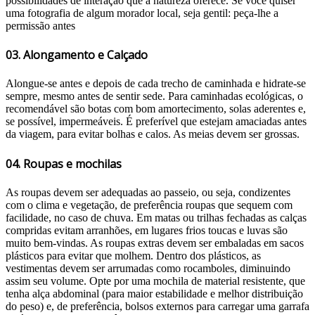
possibilidades de interação que a natureza oferece. Se você quiser
uma fotografia de algum morador local, seja gentil: peça-lhe a
permissão antes
03. Alongamento e Calçado
Alongue-se antes e depois de cada trecho de caminhada e hidrate-se
sempre, mesmo antes de sentir sede. Para caminhadas ecológicas, o
recomendável são botas com bom amortecimento, solas aderentes e,
se possível, impermeáveis. É preferível que estejam amaciadas antes
da viagem, para evitar bolhas e calos. As meias devem ser grossas.
04. Roupas e mochilas
As roupas devem ser adequadas ao passeio, ou seja, condizentes
com o clima e vegetação, de preferência roupas que sequem com
facilidade, no caso de chuva. Em matas ou trilhas fechadas as calças
compridas evitam arranhões, em lugares frios toucas e luvas são
muito bem-vindas. As roupas extras devem ser embaladas em sacos
plásticos para evitar que molhem. Dentro dos plásticos, as
vestimentas devem ser arrumadas como rocamboles, diminuindo
assim seu volume. Opte por uma mochila de material resistente, que
tenha alça abdominal (para maior estabilidade e melhor distribuição
do peso) e, de preferência, bolsos externos para carregar uma garrafa