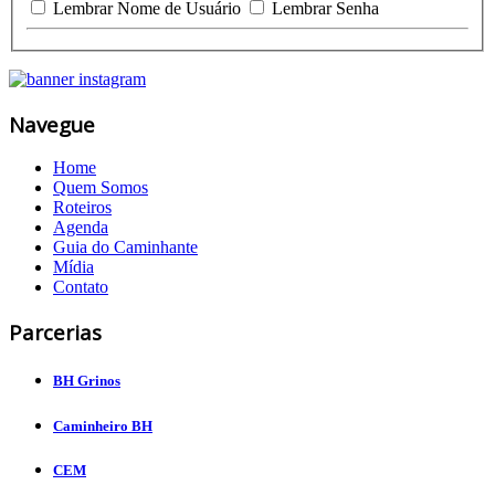
Lembrar Nome de Usuário
Lembrar Senha
Navegue
Home
Quem Somos
Roteiros
Agenda
Guia do Caminhante
Mídia
Contato
Parcerias
BH Grinos
Caminheiro BH
CEM