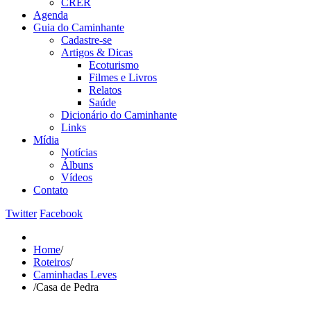
CRER
Agenda
Guia do Caminhante
Cadastre-se
Artigos & Dicas
Ecoturismo
Filmes e Livros
Relatos
Saúde
Dicionário do Caminhante
Links
Mídia
Notícias
Álbuns
Vídeos
Contato
Twitter
Facebook
Home
/
Roteiros
/
Caminhadas Leves
/
Casa de Pedra